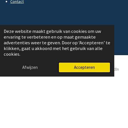
Contact
Urotex Medical
Deze website maakt gebruik van cookies om uw
ervaring te verbeteren en op maat gemaakte
Graafschapsstraat 1A
advertenties weer te geven. Door op ‘Accepteren’ te
klikken, gaat u akkoord met het gebruik van alle
4116 GE BUREN
cookies.
The Netherlands
Afwijzen
Accepteren
E-mailadres
Telefoonnummer
Kaart
LinkedIn
T:
+31 (0) 317 - 61 38 42
E:
info@urotex.nl
© 2020 - 2025 Urotex Medical
Powered by
JouwWeb