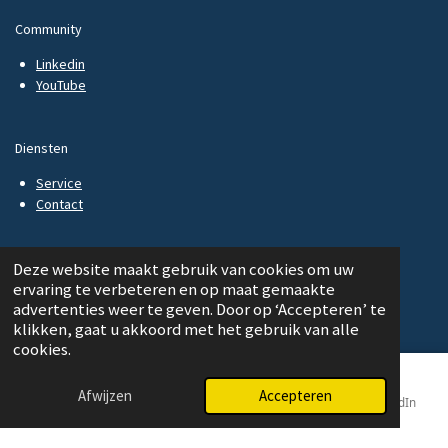
Community
Linkedin
YouTube
Diensten
Service
Contact
Deze website maakt gebruik van cookies om uw
ervaring te verbeteren en op maat gemaakte
Urotex Medical
advertenties weer te geven. Door op ‘Accepteren’ te
klikken, gaat u akkoord met het gebruik van alle
Graafschapsstraat 1A
cookies.
4116 GE BUREN
Afwijzen
Accepteren
E-mailadres
Telefoonnummer
Kaart
LinkedIn
The Netherlands
T:
+31 (0) 317 - 61 38 42