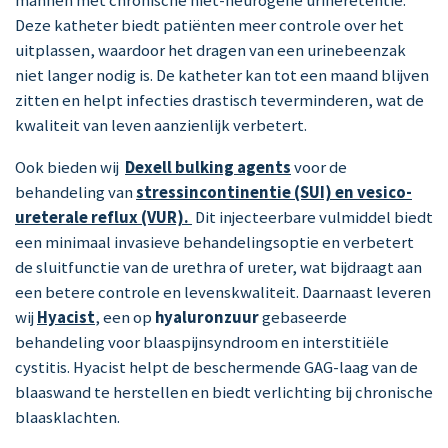
mannen met chronische niet-neurogene urineretentie.
Deze katheter biedt patiënten meer controle over het
uitplassen, waardoor het dragen van een urinebeenzak
niet langer nodig is. De katheter kan tot een maand blijven
zitten en helpt infecties drastisch teverminderen, wat de
kwaliteit van leven aanzienlijk verbetert.
Ook bieden wij
Dexell bulking agents
voor de
behandeling van
stressincontinentie (SUI) en vesico-
ureterale reflux (VUR).
Dit injecteerbare vulmiddel biedt
een minimaal invasieve behandelingsoptie en verbetert
de sluitfunctie van de urethra of ureter, wat bijdraagt aan
een betere controle en levenskwaliteit. Daarnaast leveren
wij
Hyacist
,
een op
hyaluronzuur
gebaseerde
behandeling voor blaaspijnsyndroom en interstitiële
cystitis. Hyacist helpt de beschermende GAG-laag van de
blaaswand te herstellen en biedt verlichting bij chronische
blaasklachten.