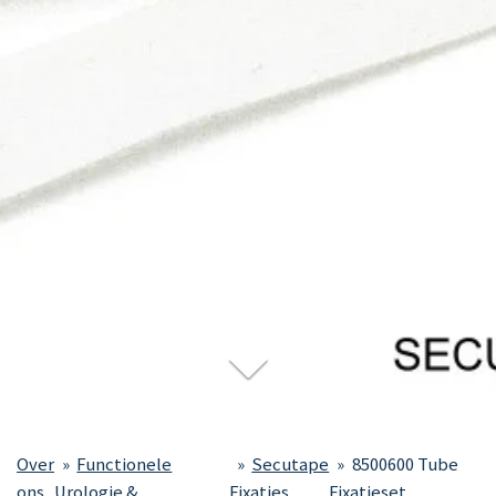
Over
»
Functionele
»
Secutape
»
8500600 Tube
ons
Urologie &
Fixaties
Fixatieset