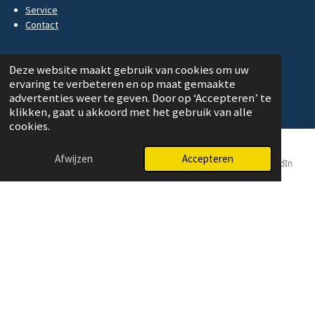
Service
Contact
Deze website maakt gebruik van cookies om uw
ervaring te verbeteren en op maat gemaakte
Urotex Medical
advertenties weer te geven. Door op ‘Accepteren’ te
klikken, gaat u akkoord met het gebruik van alle
Graafschapsstraat 1A
cookies.
4116 GE BUREN
Afwijzen
Accepteren
E-mailadres
Telefoonnummer
Kaart
LinkedIn
The Netherlands
T:
+31 (0) 317 - 61 38 42
E:
info@urotex.nl
© 2020 - 2025 Urotex Medical
Powered by
JouwWeb