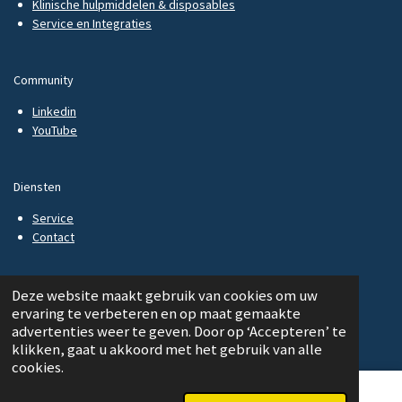
Klinische hulpmiddelen & disposables
Service en Integraties
Community
Linkedin
YouTube
Diensten
Service
Contact
Deze website maakt gebruik van cookies om uw
ervaring te verbeteren en op maat gemaakte
Urotex Medical
advertenties weer te geven. Door op ‘Accepteren’ te
klikken, gaat u akkoord met het gebruik van alle
Graafschapsstraat 1A
cookies.
4116 GE BUREN