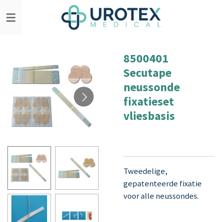
Ga
direct
naar
de
8500401
hoofdinhoud
Secutape
neussonde
fixatieset
vliesbasis
Tweedelige,
gepatenteerde fixatie
voor alle neussondes.