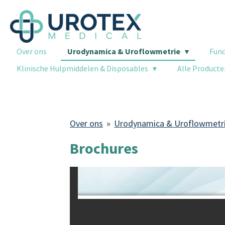
Ga
direct
naar
Over ons
Urodynamica & Uroflowmetrie
Func
de
hoofdinhoud
Klinische Hulpmiddelen & Disposables
Alle Product
Over ons
»
Urodynamica & Uroflowmetr
Brochures