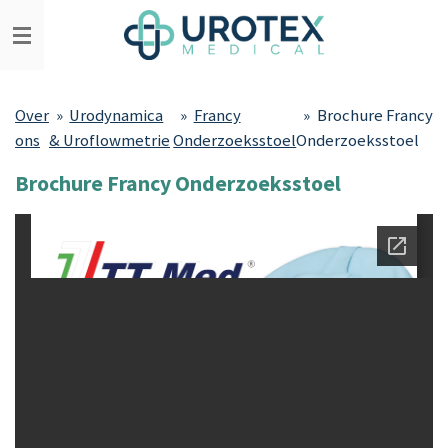
Ga
direct
naar
de
Over
»
Urodynamica
»
Francy
»
Brochure Francy
hoofdinhoud
ons
& Uroflowmetrie
Onderzoeksstoel
Onderzoeksstoel
Brochure Francy Onderzoeksstoel