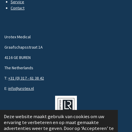
Service
Contact
Urotex Medical
Graafschapsstraat 1A
4116 GE BUREN
The Netherlands
T:
+31 (0) 317 - 61 38 42
E:
info@urotex.nl
Deze website maakt gebruik van cookies om uw
© 2020 - 2025 Urotex Medical
ervaring te verbeteren en op maat gemaakte
advertenties weer te geven. Door op ‘Accepteren’ te
Powered by
JouwWeb